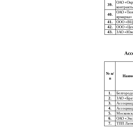
ОАО «Ок
39.
контракт
ОАО «Тюм
40.
ярмарка»
41.
ООО «ВЦ
42.
ООО «Це
43.
ЗАО «Юж
Асс
№ п/
Наиме
п
1.
Белгород
2.
ЗАО «Бра
3.
Ассоциац
4.
Ассоциац
5.
Московск
6.
ОАО «Экс
7.
ТПП Латв