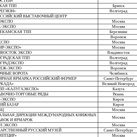
ОСТЕЙ»
КАЯ ТПП
Брянск
РЕГИОН»
Волгоград
ССИЙСКИЙ ВЫСТАВОЧНЫЙ ЦЕНТР
ЭКСПО
Москва
Х-ЭКСПО
Москва
НЕКАМСКАЯ ТПП
Березники
Воронеж
КСПО
Москва
ИР-ЭКСПО»
Москва
ИВОСТОК ЭКСПО
Владивосток
ГРАДСКАЯ ТПП
Волгоград
ОГРАДЭКСПО
Волгоград
НЕЖ-ЭКСПО
Воронеж
ЧНЫЕ ВОРОТА
Челябинск
РНАЯ ЯРМАРКА РОССИЙСКИЙ ФЕРМЕР
Санкт-Петербург
РКАДА»
Великий Новгород
ПП «КАЛУГАЭКСПО»
Калуга
ВОЧНО-ТОРГОВЫЕ РЯДЫ
Рязань
-ЭКСПО
Киров
ИЙ БАЗАР
Киров
ВЦ
Москва
РАЛЬНАЯ ДИРЕКЦИЯ МЕЖДУНАРОДНЫХ КНИЖНЫХ
Москва
ВОК И ЯРМАРОК
Л ЭКСПО
Москва
АРСТВЕННЫЙ РУССКИЙ МУЗЕЙ
Санкт-Петербург
МПТЦИР»
Москва