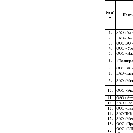
№ п/
Наиме
п
1.
ЗАО «Алт
2.
ЗАО «Вис
3.
ООО ВО 
4.
ООО «Ура
5.
ООО «Иже
6.
«Полипро
7.
ООО ВК 
8.
ЗАО «Кра
9.
ЗАО «Мин
10.
ООО «Эк
11.
ОАО «Авт
12.
ЗАО «Евр
13.
ООО «Защ
14.
ЗАО ПИК
15.
ЗАО «Мет
16.
ООО «Пр
ООО «РЛП
17.