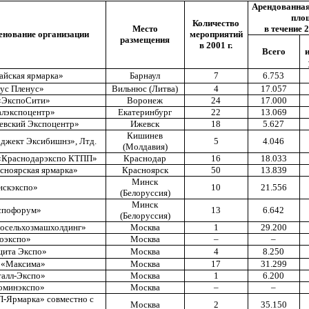
Арендованна
пло
Количество
Место
в течение 2
нование организации
мероприятий
размещения
в 2001 г.
Всего
айская ярмарка»
Барнаул
7
6.753
ус Пленус»
Вильнюс (Литва)
4
17.057
«ЭкспоСити»
Воронеж
24
17.000
лэкспоцентр»
Екатеринбург
22
13.069
вский Экспоцентр»
Ижевск
18
5.627
Кишинев
джект Эксибишнз», Лтд.
5
4.046
(Молдавия)
«Краснодарэкспо КТПП»
Краснодар
16
18.033
сноярская ярмарка»
Красноярск
50
13.839
Минск
скэкспо»
10
21.556
(Белоруссия)
Минск
спофорум»
13
6.642
(Белоруссия)
осельхозмашхолдинг»
Москва
1
29.200
оэкспо»
Москва
–
–
ита Экспо»
Москва
4
8.250
 «Максима»
Москва
17
31.299
алл-Экспо»
Москва
1
6.200
оминэкспо»
Москва
–
–
-Ярмарка» совместно с
Москва
2
35.150