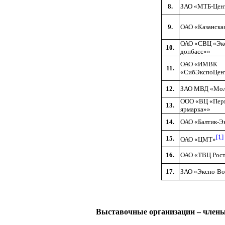
8.
ЗАО «МТБ-Цен
9.
ОАО «Казанска
ОАО «СВЦ «Эк
10.
донбасс»»
ОАО «ИМВК
11.
«СибЭкспоЦен
12.
ЗАО МВД «Мол
ООО «ВЦ «Пер
13.
ярмарка»»
14.
ОАО «Балтик-Э
[1]
15.
ОАО «ЦМТ»
16.
ОАО «ТВЦ Рост
17.
ЗАО «Экспо-Во
Выставочные организации
–
члены