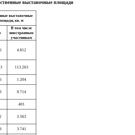
бственные выставочные площади
нные выставочные
лощади, кв. м
В том числе
о
иностранным
участникам
6
4.812
53
113.263
6
1.204
3
9.714
8
401
2
3.563
9
3.741