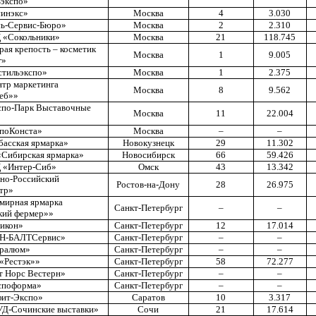
ьэкспо»
инэкс»
Москва
4
3.030
ь-Сервис-Бюро»
Москва
2
2.310
 «Сокольники»
Москва
21
118.745
рая крепость
–
косметик
Москва
1
9.005
г»
стильэкспо»
Москва
1
2.375
тр маркетинга
Москва
8
9.562
еб»»
по-Парк Выставочные
Москва
11
22.004
поКонста»
Москва
–
–
басская ярмарка»
Новокузнецк
29
11.302
Сибирская ярмарка»
Новосибирск
66
59.426
 «Интер-Сиб»
Омск
43
13.342
но-Российский
Ростов-на-Дону
28
26.975
тр»
мирная ярмарка
Санкт-Петербург
–
–
кий фермер»»
икон»
Санкт-Петербург
12
17.014
Н-БАЛТСервис»
Санкт-Петербург
–
–
тралюм»
Санкт-Петербург
–
–
«Рестэк»»
Санкт-Петербург
58
72.277
т Норс Вестерн»
Санкт-Петербург
–
–
споформа»
Санкт-Петербург
–
–
ит-Экспо»
Саратов
10
3.317
Д-Сочинские выставки»
Сочи
21
17.614