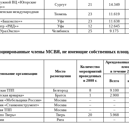
ружной ВЦ «Югорские
Сургут
21
14.349
ы»»
енская международная
Тюмень
23
11.619
 «Башэкспо»»
Уфа
23
11.638
нтр «РИД»»
Уфа
12
12.645
УралЭкспо»
Челябинск
25
9.175
оциированные члены МСВЯ, не имеющие собственных площ
Арендованна
Количество
пло
Место
мероприятий
в течение 2
нование организации
размещения
проведенных
в 2000 г.
Всего
ская ТПП
Белгород
8
9.100
тская ярмарка»
Братск
1
2.900
ия «Мебельщики России»
Москва
–
–
ия «Станкоинструмент»
Москва
–
–
ая ТПП
Москва
–
–
по Тверь»
Тверь
20
5.968
ии
Рига
–
–