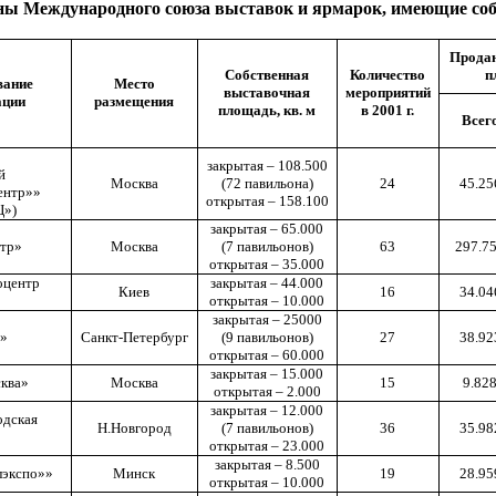
ы Международного союза выставок и ярмарок, имеющие со
Прода
Собственная
Количество
п
вание
Место
выставочная
мероприятий
ации
размещения
площадь, кв. м
в 2001 г.
Всег
закрытая
–
108.500
й
Москва
(72 павильона)
24
45.25
ентр»»
открытая
–
158.100
Ц»)
закрытая
–
65.000
тр»
Москва
(7 павильонов)
63
297.7
открытая
–
35.000
оцентр
закрытая
–
44.000
Киев
16
34.04
открытая
–
10.000
закрытая
–
25000
о»
Санкт-Петербург
(9 павильонов)
27
38.92
открытая
–
60.000
закрытая
–
15.000
ква»
Москва
15
9.82
открытая
–
2.000
закрытая
–
12.000
одская
Н.Новгород
(7 павильонов)
36
35.98
открытая
–
23.000
закрытая
–
8.500
лэкспо»»
Минск
19
28.95
открытая
–
10.000