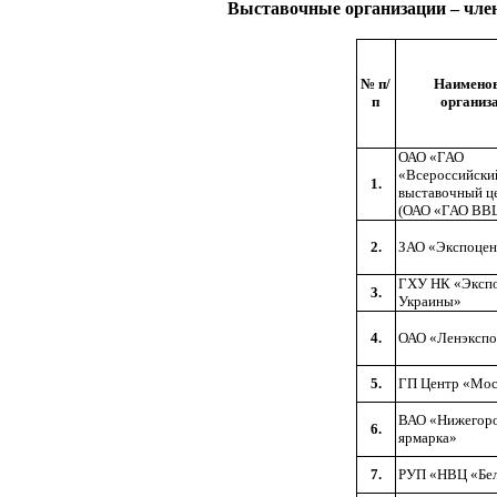
Выставочные организации
–
член
№ п/
Наимено
п
организ
ОАО «ГАО
«Всероссийски
1.
выставочный ц
(ОАО «ГАО ВВ
2.
ЗАО «Экспоцен
ГХУ НК «Эксп
3.
Украины»
4.
ОАО «Ленэксп
5.
ГП Центр «Мос
ВАО «Нижегор
6.
ярмарка»
7.
РУП «НВЦ «Бе