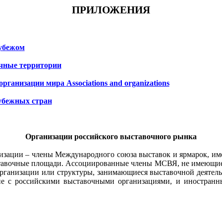
ПРИЛОЖЕНИЯ
рубежом
чные территории
 организации мира
Associations
and
organizations
убежных стран
Организации российского выставочного рынка
низации – члены Международного союза выставок и ярмарок, им
тавочные площади. Ассоциированные члены МСВЯ, не имеющие 
организации или структуры, занимающиеся выставочной деятельн
е с российскими выставочными организациями, и иностранн