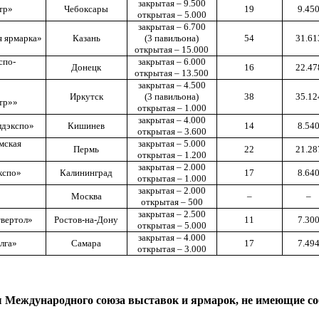
закрытая
–
9.500
тр»
Чебоксары
19
9.45
открытая
–
5.000
закрытая
–
6.700
я ярмарка»
Казань
(3 павильона)
54
31.61
открытая
–
15.000
спо-
закрытая
–
6.000
Донецк
16
22.47
открытая
–
13.500
закрытая
–
4.500
Иркутск
(3 павильона)
38
35.12
тр»»
открытая
–
1.000
закрытая
–
4.000
дэкспо»
Кишинев
14
8.54
открытая
–
3.600
мская
закрытая
–
5.000
Пермь
22
21.28
открытая
–
1.200
закрытая
–
2.000
кспо»
Калининград
17
8.64
открытая
–
1.000
закрытая
–
2.000
Москва
–
–
открытая
–
500
закрытая
–
2.500
вертол»
Ростов-на-Дону
11
7.30
открытая
–
5.000
закрытая
–
4.000
лга»
Самара
17
7.49
открытая
–
3.000
 Международного союза выставок и ярмарок, не имеющие с