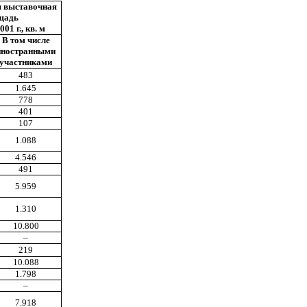
я выставочная
щадь
001 г., кв. м
В том числе
иностранными
участниками
483
1.645
778
401
107
1.088
4.546
491
5.959
1.310
10.800
–
219
10.088
1.798
–
7.918