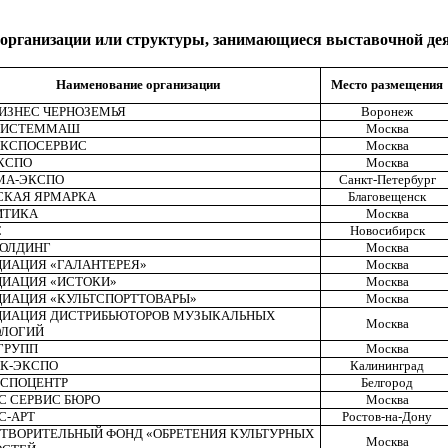
 организации или структуры, занимающиеся выставочной де
Наименование организации
Место размещения
ИЗНЕС ЧЕРНОЗЕМЬЯ
Воронеж
СИСТЕММАШ
Москва
ЭКСПОСЕРВИС
Москва
КСПО
Москва
МА-ЭКСПО
Санкт-Петербург
СКАЯ ЯРМАРКА
Благовещенск
ИТИКА
Москва
С
Новосибирск
ХОЛДИНГ
Москва
ИАЦИЯ «ГАЛАНТЕРЕЯ»
Москва
ИАЦИЯ «ИСТОКИ»
Москва
ИАЦИЯ «КУЛЬТСПОРТТОВАРЫ»
Москва
ИАЦИЯ ДИСТРИБЬЮТОРОВ МУЗЫ­КАЛЬНЫХ
Москва
ОЛОГИЙ
ГРУПП
Москва
К-ЭКСПО
Калининград
КСПОЦЕНТР
Белгород
С СЕРВИС БЮРО
Москва
С-
APT
Ростов-на-Дону
ТВОРИТЕЛЬНЫЙ ФОНД «ОБРЕТЕНИЯ КУЛЬТУРНЫХ
Москва