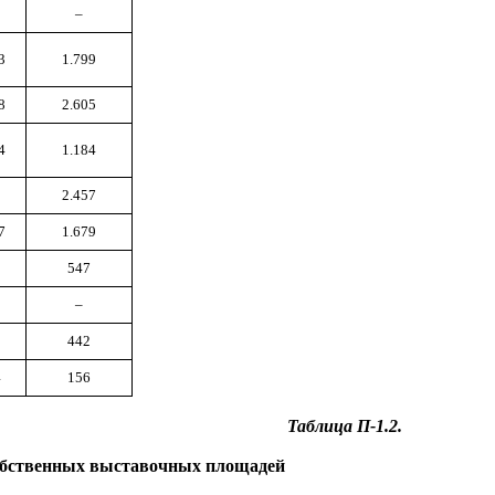
0
–
3
1.799
8
2.605
4
1.184
0
2.457
7
1.679
0
547
–
0
442
4
156
Таблица П-1.2.
обственных выставочных площадей