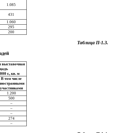
1.085
431
1.060
295
200
Таблица П-1.3.
адей
я выставочная
щадь
000 г., кв. м
В том числе
иностранными
участниками
1.200
500
–
–
–
274
–