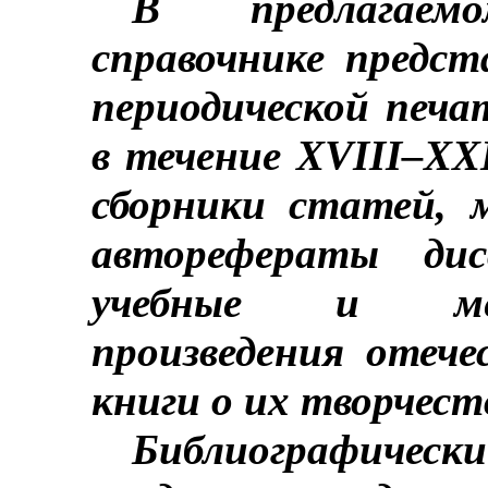
В предлагаемо
справочнике предст
периодической печа
в течение XVIII
–
XXI
сборники статей, 
авторефераты дисс
учебные и мет
произведения отеч
книги
о
их творчест
Библиографи