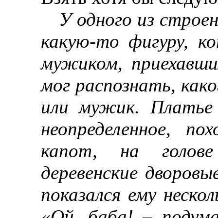
У одного из строе
какую-то фигуру, к
мужиком, приехавши
мог распознать, како
или мужик. Платье
неопределенное, п
капот, на голове
деревенские дворовы
показался ему неско
«Ой, баба!
–
подума