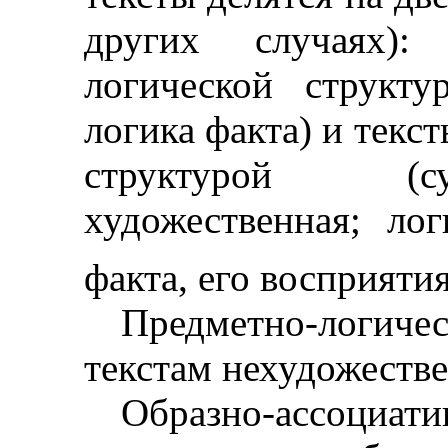
других случаях):
логической структу
логика факта) и текс
структурой (су
художественная; ло
факта, его восприятия
Предметно-логичес
текстам нехудожеств
Образно-ассоциат