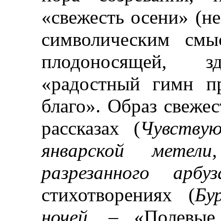
«свежесть осени» (не
символическим см
плодоносящей, 
«радостный гимн п
благо».
Образ свежес
рассказах (
Чувству
январской метели
разрезанного арбуз
стихотворениях (
Бу
ночей.
–
«Полевые