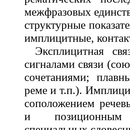
межфразовых единств
структурные показат
имплицитные, конта
Эксплицитная св
сигналами связи (со
сочетаниями; плав
реме и т.п.). Имплиц
соположением речев
и позиционным
специальных словесны