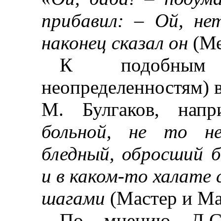
прибавил:
–
Ой, не
наконец сказал он
(Ме
К подобным 
неопределенностям) в
М. Булгаков, нап
больной, не то не
бледный, обросший б
и в каком-то халате 
шагами
(Мастер и Ма
По мнению Д.С.