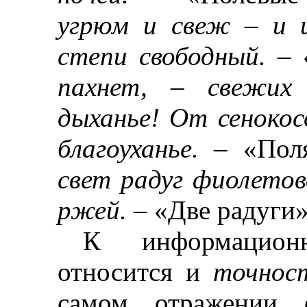
угрюм и свеж
–
и ц
степи свободный.
–
«
пахнет,
–
свежих т
дыханье! От сенокос
благоуханье.
–
«Поля
свет радуг фиолетов
ржей.
–
«Две радуги»
К информацион
относится и
точнос
самом отражении ф