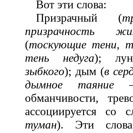
Вот эти слова:
Призрачный (
т
призрачность жи
(
тоскующие тени, т
тень недуга
); лу
зыбкого
); дым (
в сер
дымное таяние
обманчивости, тре
ассоциируется со 
туман
).
Эти слов