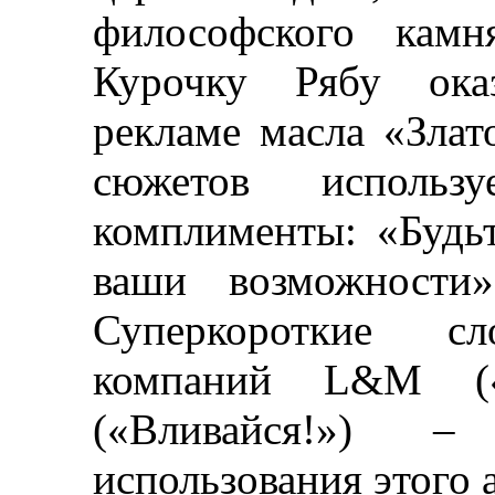
философского кам
Курочку
Рябу
оказ
рекламе масла «Зла
сюжетов исполь
комплименты: «Будь
ваши возможност
Суперкороткие сл
компаний L&M (
(«Вливайся!»)
–
п
использования этого 