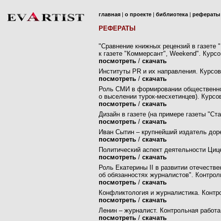
главная
|
о проекте
|
библиотека
|
рефераты
РЕФЕРАТЫ
"Сравнение книжных рецензий в газете "
к газете "Коммерсант",
Weekend
". Курс
посмотреть
/
скачать
Институты PR и их направления. Курсов
посмотреть
/
скачать
Роль СМИ в формировании общественно
о выселении
турок-месхетинцев
). Курсо
посмотреть
/
скачать
Дизайн в газете (на примере газеты "
Ста
посмотреть
/
скачать
Иван Сытин – крупнейший издатель дор
посмотреть
/
скачать
Политический аспект деятельности Циц
посмотреть
/
скачать
Роль Екатерины II в развитии отечеств
об обязанностях журналистов". Контрол
посмотреть
/
скачать
Конфликтология и журналистика. Контр
посмотреть
/
скачать
Ленин – журналист. Контрольная работа
посмотреть
/
скачать