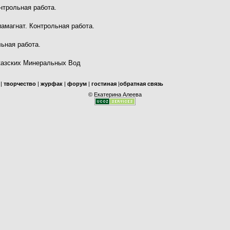
нтрольная работа.
амагнат
. Контрольная работа.
ьная работа.
вказских Минеральных Вод
|
творчество
|
журфак
|
форум
|
гостиная
|
обратная связь
© Екатерина
Алеева