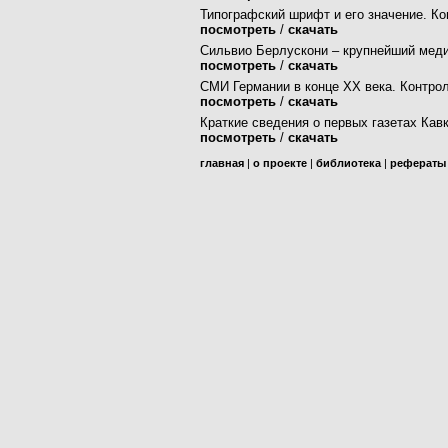
Типографский шрифт и его значение. Ко
посмотреть
/
скачать
Сильвио
Берлускони
– крупнейший
меди
посмотреть
/
скачать
СМИ Германии в конце XX века. Контрол
посмотреть
/
скачать
Краткие сведения о первых газетах Ка
посмотреть
/
скачать
главная
|
о проекте
|
библиотека
|
рефераты