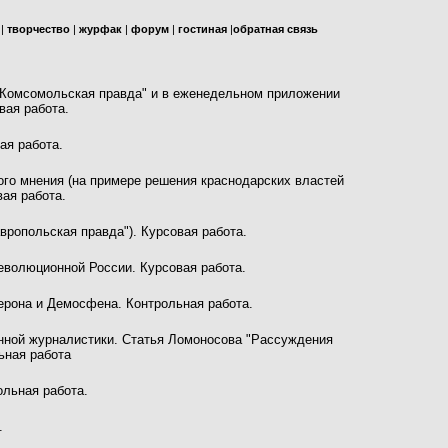
|
творчество
|
журфак
|
форум
|
гостиная
|
обратная связь
Комсомольская
правда" и в еженедельном приложении
овая работа.
ая работа.
го мнения (на примере решения краснодарских властей
вая работа.
вропольская
правда"). Курсовая работа.
еволюционной России. Курсовая работа.
ерона и Демосфена. Контрольная работа.
енной журналистики. Статья Ломоносова "Рассуждения
ьная работа
ольная работа.
.