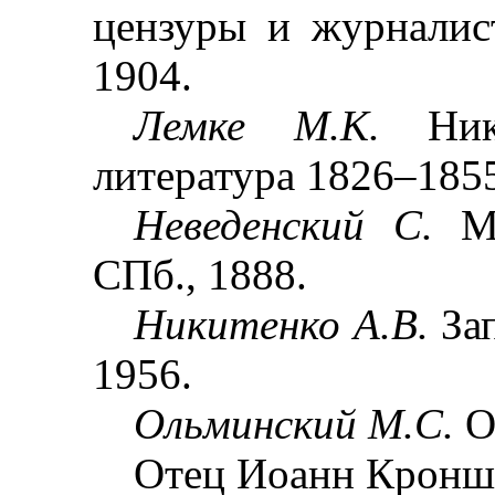
цензуры и журнали
1904.
Лемке М.К.
Ни
литература 1826
–
1855
Неведенский С.
М
СПб., 1888.
Никитенко А.В.
За
1956.
Ольминский М.С.
О
Отец Иоанн Кроншт