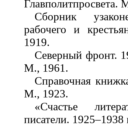
Главполитпросвета. М
Сборник узако
рабочего и крестьян
1919.
Северный фронт. 1
М., 1961.
Справочная книжка
М., 1923.
«Счастье литер
писатели. 1925
–
1938 