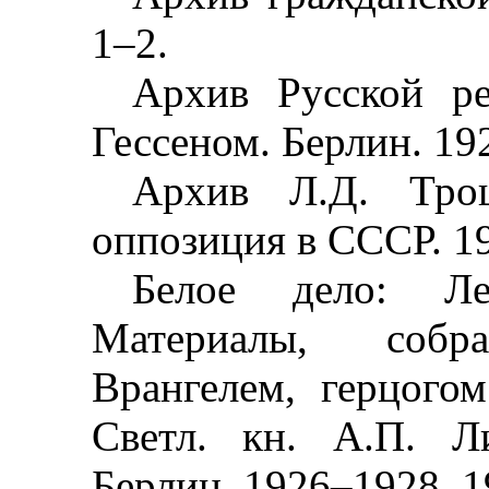
1
–
2.
Архив Русской ре
Гессеном. Берлин. 19
Архив Л.Д. Троц
оппозиция в СССР. 1
Белое дело: Ле
Материалы, соб
Врангелем, герцого
Светл. кн. А.П. Л
Берлин. 1926
–
1928, 1