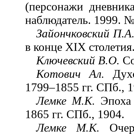
(персонажи дневник
наблюдатель. 1999. №
Зайончковский П.А
в конце
XIX
столетия.
Ключевский В.О.
Со
Котович Ал.
Дух
1799
–
1855 гг. СПб., 
Лемке М.К.
Эпоха
1865 гг. СПб., 1904.
Лемке М.К.
Оче