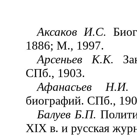
Аксаков И.С.
Биог
1886; М., 1997.
Арсеньев К.К.
За
СПб., 1903.
Афанасьев Н.И
биографий. СПб., 190
Балуев Б.П.
Полити
XIX
в. и русская журн