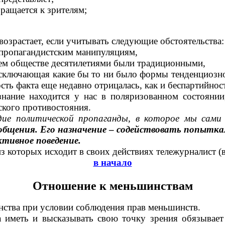
ращается к зрителям;
возрастает, если учитывать следующие обстоятельства:
 пропагандистским манипуляциям,
ем обществе десятилетиями были традиционными,
исключающая какие бы то ни было формы тенденциозно
ть факта еще недавно отрицалась, как и беспартийнос
знание находится у нас в поляризованном состоянии
ского противостояния.
удие политической пропаганды, в которое мы сами 
 общения. Его назначение
–
содей­ствовать попыткам
тивное поведение.
из которых исходит в своих действиях тележурналист (
в начало
Отношение к меньшинствам
нства при условии соблюдения прав меньшинств.
 иметь и высказывать свою точку зрения обязывает