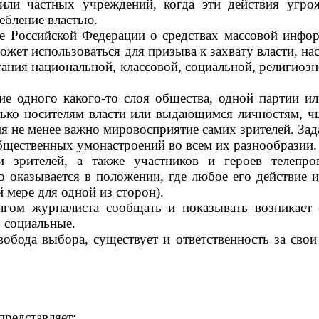
 или частных учреждений, когда эти действия угро
ебление властью.
 Российской Федерации о средствах массовой информ
ожет использоваться для призыва к захвату власти, н
игания национальной, классовой, социальной, религиоз
е одного какого-то слоя общества, одной партии ил
олько носителям власти или выдающимся личностям, 
я не менее важно мировосприятие самих зрителей. Зад
бщественных умонастроений во всем их разнообразии.
и зрителей, а также участников и героев телепр
 оказывается в положении, где любое его действие 
мере для одной из сторон).
гом журналиста сообщать и показывать возникает с
 социальные.
вобода выбора, существует и ответственность за сво
представляет;