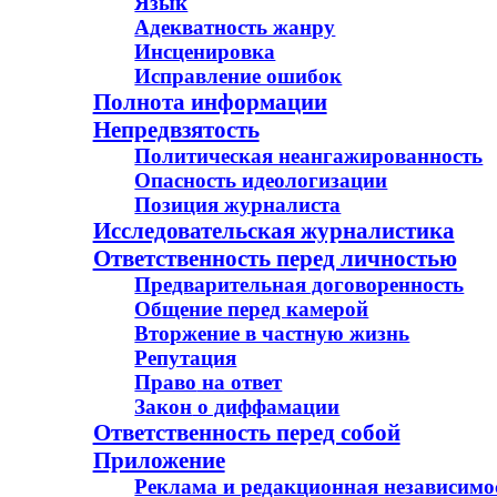
Язык
Адекватность жанру
Инсценировка
Исправление ошибок
Полнота информации
Непредвзятость
Политическая неангажированность
Опасность идеологизации
Позиция журналиста
Исследовательская журналистика
Ответственность перед личностью
Предварительная договоренность
Общение перед камерой
Вторжение в частную жизнь
Репутация
Право
на ответ
Закон
о диффамации
Ответственность перед собой
Приложение
Реклама и редакционная независимо