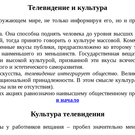
Телевидение и культура
окружающем мире, не только информируя его, но и 
а. Она способна поднять человека до уровня высших
й, тогда принято говорить о культуре массовой. Ком
енные вкусы публики, предрасположено ко второму т
е наименьшего из меньшинств. Государственная вещ
 высокой культурой, призванной эти вкусы всячес
го и эстетического саморазвития.
скусства,
телевидение интегрирует общество.
Вели
 национальной принадлежности. В этом смысле культур
ы или ее отсутствия).
ных акциях равнозначно наивысшему общественному п
в начало
Культура телевидения
уры у работников вещания
–
пробел значительно мен