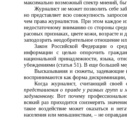
максимально возможный спектр мнений, бы
Журналист не может позволить себе за
но представляет всю совокупность запросов
чем права журналистов. При этом каждое из
недостаточному вниманию со стороны сред
расовых признаках, цвете кожи, возрасте и
заподозрить неодобрительное отношение ил
Закон Российской Федерации о сред
информации с целью опорочить граждан
национальной принадлежности, языка, отн
убеждениями (статья 51). В еще большей мере
Высказывания и сюжеты, задевающие (
воспринимаются как форма дискриминации, 
Когда журналист, считающий своей 
представления о правде у разных групп и
задуманному.
Вот почему профессиональн
всякий раз приходится соизмерять значени
такое воздействие может оказаться и нег
населения или меньшинствам,
–
не оправдан