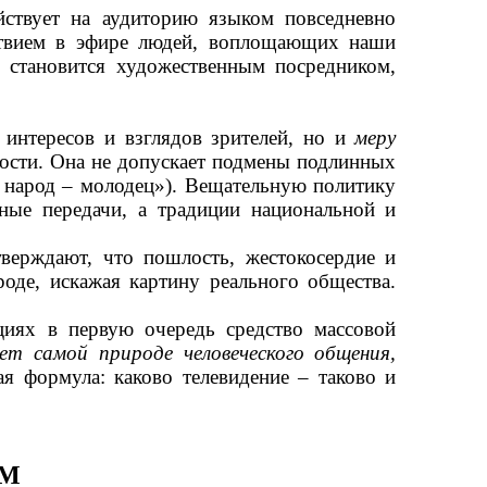
ействует на аудиторию языком повседневно
тствием в эфире людей, воплощающих наши
о становится художественным посредником,
интересов и взглядов зрителей, но и
меру
ности. Она не допускает подмены подлинных
 народ
–
молодец»). Вещательную политику
ные передачи, а традиции национальной и
верждают, что пошлость, жестокосердие и
оде, искажая картину реального общества.
циях в первую очередь средство массовой
т самой природе человеческого общения,
ая формула: каково телевидение
–
таково и
ЕМ