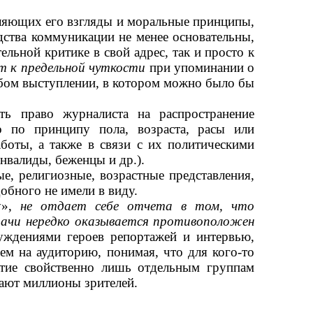
деляющих его взгляды и моральные принципы,
едства коммуникации не менее основательны,
льной критике в свой адрес, так и просто к
т к предельной чуткости
при упоминании о
любом выступлении, в котором можно было бы
ть право журналиста на распространение
 по принципу пола, возраста, расы или
боты, а также в связи с их политическими
инвалиды, беженцы и др.).
, религиозные, возрастные представления,
обного не имели в виду.
у»,
не отдает себе отчета в том, что
едачи нередко оказывается противоположен
уждениями героев репортажей и интервью,
ем на аудиторию, понимая, что для кого-то
иятие свойственно лишь отдельным группам
ают миллионы зрителей.