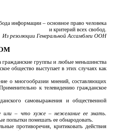
бода
информации
–
основное право человека
и критерий всех свобод.
Из резолюции Генеральной Ассамблеи ООН
ВОМ
а гражданские группы и любые меньшинства
кое общество выступает в этих случаях как
ание о многообразии мнений, составляющих
 Применительно к телевидению гражданское
жданского самовыражения и общественной
ие или
–
что хуже
–
нежелание ее знать.
бые попытки помешать ее обнародовать.
льные противоречия, критиковать действия