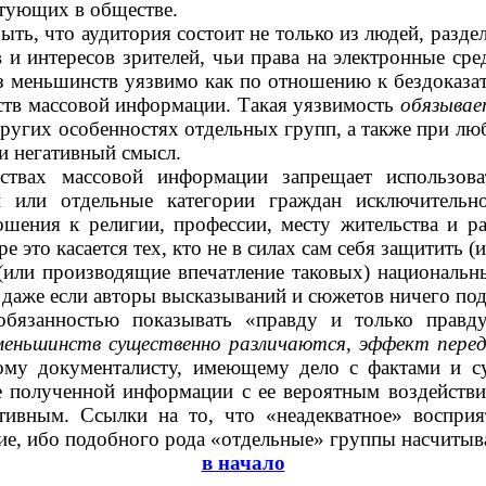
тующих в обществе.
быть, что аудитория состоит не только из людей, раз
 и интересов зрителей, чьи права на электронные ср
 меньшинств уязвимо как по отношению к бездоказате
ств массовой информации. Такая уязвимость
обязывае
 других особенностях отдельных групп, а также при 
и негативный смысл.
ствах массовой информации запрещает использова
 или отдельные категории граждан исключительно
ошения к религии, профессии, месту жительства и ра
 это касается тех, кто не в силах сам себя защитить (
или производящие впечатление таковых) национальные
даже если авторы высказываний и сюжетов ничего под
обязанностью показывать «правду и только правд
 меньшинств существенно различаются, эффект пер
ому документалисту, имеющему дело с фактами и с
е полученной информации с ее вероятным воздействи
ативным. Ссылки на то, что «неадекватное» воспр
ие, ибо подобного рода «отдельные» группы насчитыв
в начало