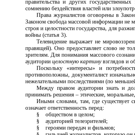
правительства и других государственных
сомнению бездействия властей или злоупотр
Права журналистов оговорены в Законе
Законом свобода массовой информации не м
строя и целостности государства, для разж
войны (статья 3).
Телевидение выражает не мировоззрени
правящей). Оно предоставляет слово не т
зрителям. Для понимания массового сознани
аудитории
целостную картину
взглядов и о
Поскольку «интересы» и потребност
противоположны, документалист изначально
нежелательными последствиями (по меньшей 
Между правом аудитории знать и дол
принимать решения – этические, моральные,
Иными словами, там, где существует с
означает ответственность перед:
§
обществом в целом;
§
аудиторией телезрителей;
§
героями передач и фильмов;
§
гильдией журналистов, которую он 