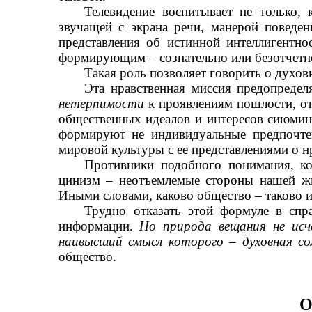
Телевидение воспитывает не только,
звучащей с экрана речи, манерой поведе
представления об истинной интеллигентно
формирующим
–
сознательно или безотчет
Такая роль позволяет говорить о духов
Эта нравственная миссия предопредел
нетерпимости
к проявлениям пошлости, от
общественных идеалов и интересов сиюми
формируют не индивидуальные предпочтен
мировой культуры с ее представлениями о н
Противники подобного понимания, ко
цинизм
–
неотъемлемые стороны нашей жиз
Иными словами, каково общество
–
таково и
Трудно отказать этой формуле в спр
информации.
Но природа вещания не исч
наивысший смысл которого
–
духовная с
общество.
О