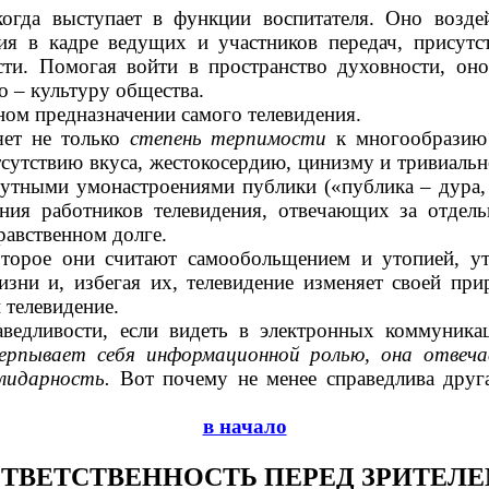
 когда выступает в функции воспитателя. Оно возд
ния в кадре ведущих и участников передач, прису
сти. Помогая войти в пространство духовности, он
но
–
культуру общества.
ном предназначении самого телевидения.
яет не только
степень терпимости
к многообразию 
сутствию вкуса, жестокосердию, цинизму и тривиаль
нутными умонастроениями публики («публика
–
дура,
ия работников телевидения, отвечающих за отдель
равственном долге.
торое они считают самообольщением и утопией, ут
ни и, избегая их, телевидение изменяет своей прир
 телевидение.
аведливости, если видеть в электронных коммуника
ерпывает себя информационной ролью, она отвечае
олидарность.
Вот почему не менее справедлива друг
в начало
ТВЕТСТВЕННОСТЬ ПЕРЕД ЗРИТЕЛ