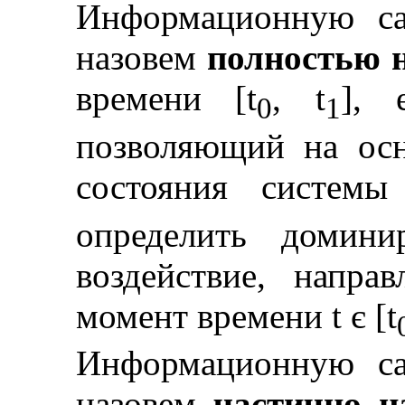
Информационную са
назовем
полностью 
времени [t
, t
], 
0
1
позволяющий на осн
состояния систем
определить домини
воздействие, напр
момент времени
t
є
[t
Информационную са
назовем
частично н