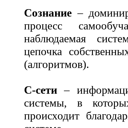
Сознание
–
доминир
процесс самообу
наблюдаемая сист
цепочка собственн
(алгоритмов).
С-сети
–
информаци
системы, в которы
происходит благода