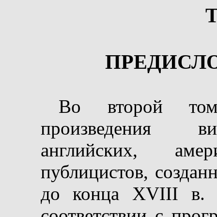
ПРЕДИСЛО
Во второй том
произведения ви
английских, амер
публицистов, создан
до конца
XVIII
в. 
соответствии с прог