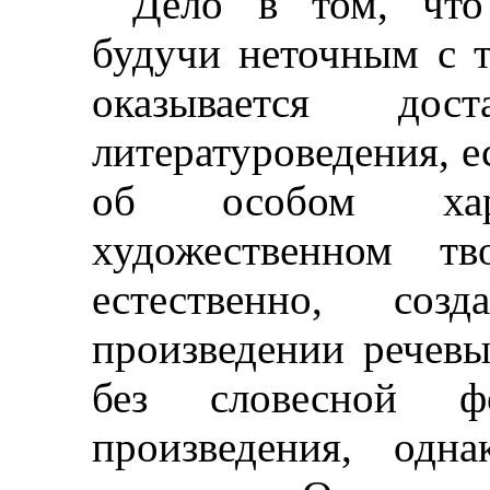
Дело в том, что 
будучи
неточным
с т
оказывается до
литературоведения, е
об особом хар
художественном тв
естественно, соз
произведении речевы
без словесной 
произведения, одн