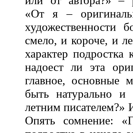
или от автора?»
–
р
«
От
я
–
оригиналь
художественности б
смело, и короче, и л
характер подростка к
надоест ли эта ори
главное, основные
быть натурально и
летним писателем?» И
Опять сомнение: 