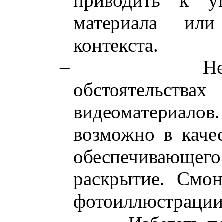
приводить к у
материала ил
контекста.
–
Н
обстоятельств
видеоматериа
возможно в качес
обеспечивающ
раскрытие. Смо
фотоиллюстрации